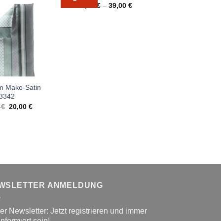
29,00
€
–
39,00
€
25,00
€
–
45,
m Mako-Satin
3342
Ursprünglicher
Aktueller
9
€
20,00
€
Preis
Preis
war:
ist:
49,99 €
20,00 €.
WSLETTER ANMELDUNG
r Newsletter: Jetzt registrieren und immer
informiert sein!