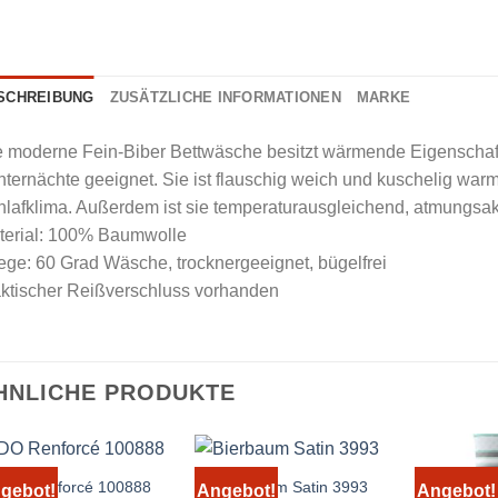
SCHREIBUNG
ZUSÄTZLICHE INFORMATIONEN
MARKE
 moderne Fein-Biber Bettwäsche besitzt wärmende Eigenschaft
ternächte geeignet. Sie ist flauschig weich und kuschelig war
lafklima. Außerdem ist sie temperaturausgleichend, atmungsak
terial: 100% Baumwolle
ege: 60 Grad Wäsche, trocknergeeignet, bügelfrei
aktischer Reißverschluss vorhanden
HNLICHE PRODUKTE
IDO Renforcé 100888
Bierbaum Satin 3993
gebot!
Angebot!
Angebot!