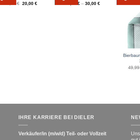
Ursprünglicher
Aktueller
24,99
€
20,00
€
20,00
€
–
30,00
€
Preis
Preis
war:
ist:
24,99 €
20,00 €.
Bierbau
49,9
IHRE KARRIERE BEI DIELER
NE
Verkäufer/in (m/w/d) Teil- oder Vollzeit
Unse
gut 