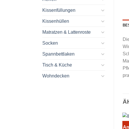
Kissenfüllungen
Kissenhüllen
BE
Matratzen & Lattenroste
Die
Socken
Win
Sch
Spannbettlaken
Ma
Tisch & Küche
Pfl
pr
Wohndecken
Ä
An