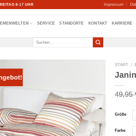
Impressum
Da
FREITAG 8-17 UHR
HEMENWELTEN
SERVICE
STANDORTE
KONTAKT
KARRIERE
Suchen
nach:
START
/
Jani
ngebot!
49,95
Größe
Farbe