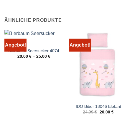
ÄHNLICHE PRODUKTE
Angebot!
Angebot!
Bierbaum Seersucker 4074
20,00
€
–
25,00
€
IDO Biber 18046 Elefant
Ursprünglicher
Aktueller
24,99
€
20,00
€
Preis
Preis
war:
ist:
24,99 €
20,00 €.