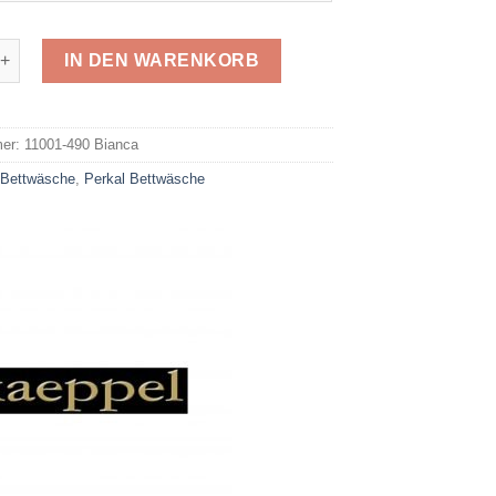
erkal 490 Bianca Menge
IN DEN WARENKORB
e:
mer:
11001-490 Bianca
:
Bettwäsche
,
Perkal Bettwäsche