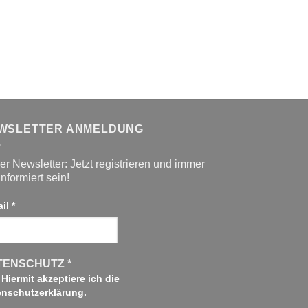
3643
20,00
€
–
30,
WSLETTER ANMELDUNG
r Newsletter: Jetzt registrieren und immer
informiert sein!
ail
*
TENSCHUTZ
*
Hiermit akzeptiere ich die
enschutzerklärung.