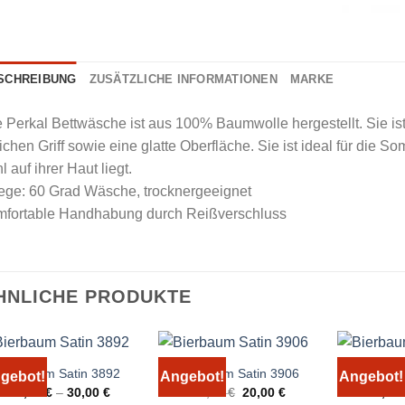
SCHREIBUNG
ZUSÄTZLICHE INFORMATIONEN
MARKE
 Perkal Bettwäsche ist aus 100% Baumwolle hergestellt. Sie ist
chen Griff sowie eine glatte Oberfläche. Sie ist ideal für die
l auf ihrer Haut liegt.
ege: 60 Grad Wäsche, trocknergeeignet
mfortable Handhabung durch Reißverschluss
HNLICHE PRODUKTE
Bierbaum Satin 3892
Bierbaum Satin 3906
Bierbau
gebot!
Angebot!
Angebot!
Ursprünglicher
Aktueller
20,00
€
–
30,00
€
49,95
€
20,00
€
20,00
Preis
Preis