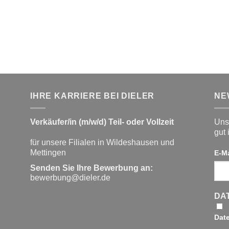
war:
ist:
49,95 €
20,00 €.
IHRE KARRIERE BEI DIELER
NE
Verkäufer/in (m/w/d) Teil- oder Vollzeit
Unse
gut 
für unsere Filialen in Wildeshausen und
Mettingen
E-M
Senden Sie Ihre Bewerbung an:
bewerbung@dieler.de
DA
Dat