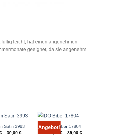
 luftig leicht, hat einen angenehmen
 Sommermonate geeignet, da sie angenehm
m Satin 3993
IDO Biber 17804
Angebot!
Angebot!
€
–
30,00
€
29,00
€
–
39,00
€
Bierbaum Seers