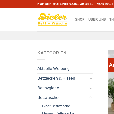
Zum
KUNDEN-HOTLINE: 02361-30 34 80 • MONTAG-
Inhalt
springen
SHOP
ÜBER UNS
T
KATEGORIEN
A
Aktuelle Werbung
Bettdecken & Kissen
Betthygiene
Bettwäsche
Biber Bettwäsche
Damast Bettwäsche