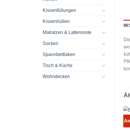
Kissenfüllungen
Kissenhüllen
BE
Matratzen & Lattenroste
Die
Socken
wei
küh
Spannbettlaken
Pfl
Tisch & Küche
ko
Wohndecken
Ä
An