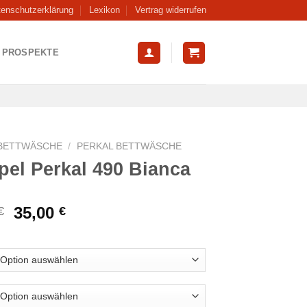
tenschutzerklärung
Lexikon
Vertrag widerrufen
PROSPEKTE
BETTWÄSCHE
/
PERKAL BETTWÄSCHE
el Perkal 490 Bianca
Ursprünglicher
Aktueller
35,00
€
€
Preis
Preis
war:
ist:
49,95 €
35,00 €.