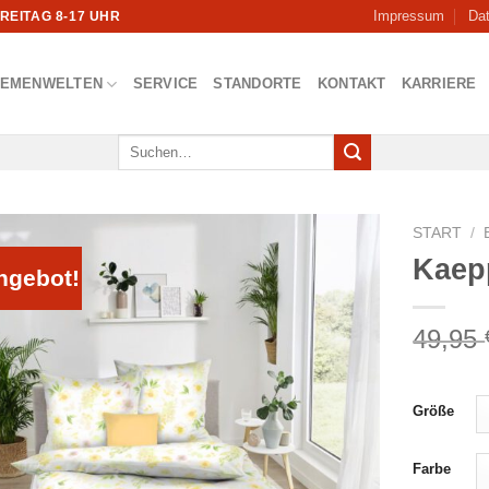
Impressum
Da
FREITAG 8-17 UHR
HEMENWELTEN
SERVICE
STANDORTE
KONTAKT
KARRIERE
Suchen
nach:
START
/
Kaepp
ngebot!
49,95
Größe
Farbe