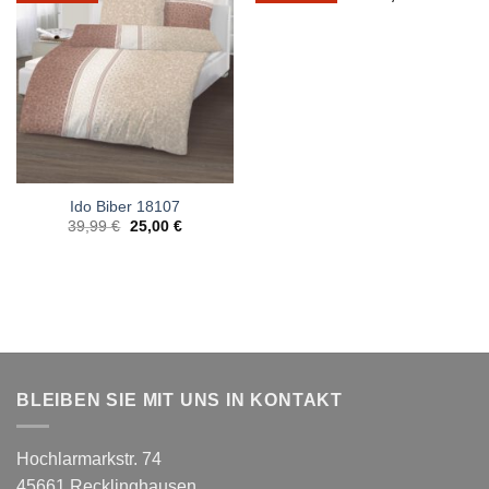
Ido Biber 18107
Ursprünglicher
Aktueller
39,99
€
25,00
€
Preis
Preis
war:
ist:
39,99 €
25,00 €.
BLEIBEN SIE MIT UNS IN KONTAKT
Hochlarmarkstr. 74
45661 Recklinghausen