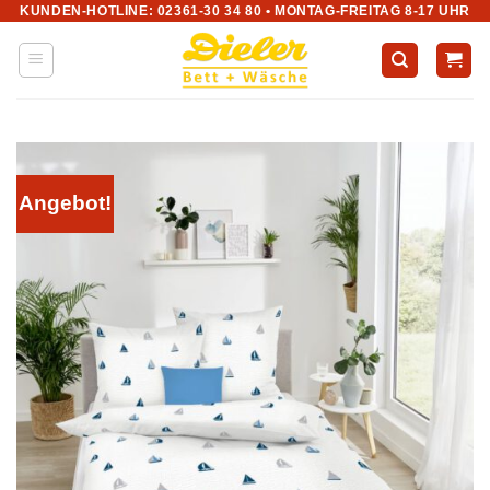
KUNDEN-HOTLINE: 02361-30 34 80 • MONTAG-FREITAG 8-17 UHR
Zum
Inhalt
springen
Angebot!