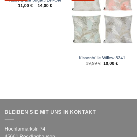
Kissenhülle bugatti 2er-Set
11,00
€
–
14,00
€
Kissenhülle Willow 8341
Ursprünglicher
Aktueller
19,99
€
10,00
€
Preis
Preis
war:
ist:
19,99 €
10,00 €.
BLEIBEN SIE MIT UNS IN KONTAKT
Hochlarmarkstr. 74
45661 Recklinghausen