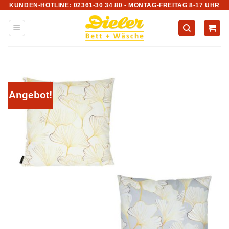
KUNDEN-HOTLINE: 02361-30 34 80 • MONTAG-FREITAG 8-17 UHR
Zum
Inhalt
springen
Angebot!