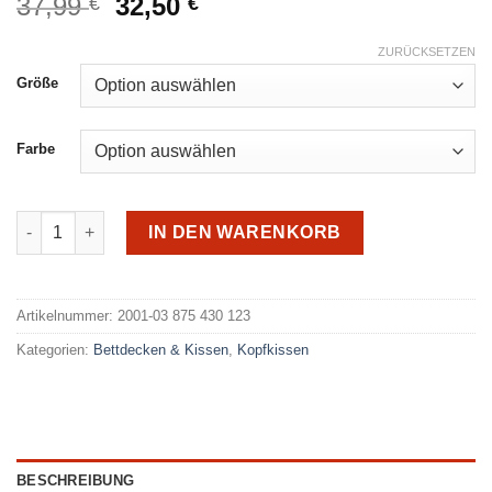
Ursprünglicher
Aktueller
37,99
32,50
€
€
Preis
Preis
war:
ist:
ZURÜCKSETZEN
37,99 €
32,50 €.
Größe
Farbe
Kopfkissen03 875 430 123 Menge
IN DEN WARENKORB
Alternative:
Artikelnummer:
2001-03 875 430 123
Kategorien:
Bettdecken & Kissen
,
Kopfkissen
BESCHREIBUNG