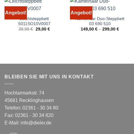
Angebot!
Angebot!
Leichtsteppbett
Kamelhaar Duo-Steppbett
5011SO10V0007
03 690 510
Ursprünglicher
Aktueller
39,99
€
29,00
€
149,00
€
–
299,00
€
Preis
Preis
war:
ist:
39,99 €
29,00 €.
BLEIBEN SIE MIT UNS IN KONTAKT
Hochlarmarkstr. 74
45661 Recklinghausen
Telefon: 02361 - 30 34 80
Fax: 02361 - 30 34 820
E-Mail:
info@dieler.de