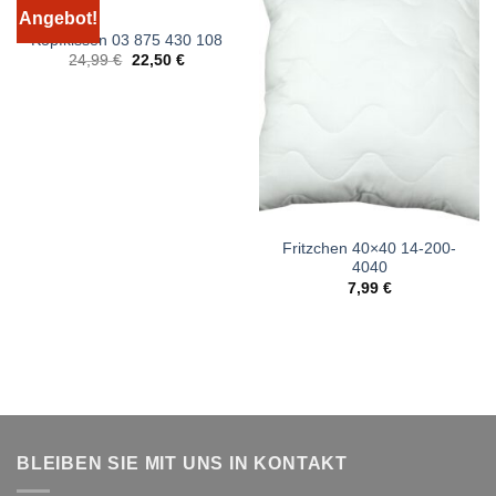
Angebot!
Kopfkissen 03 875 430 108
Ursprünglicher
Aktueller
24,99
€
22,50
€
Preis
Preis
war:
ist:
24,99 €
22,50 €.
Fritzchen 40×40 14-200-
4040
7,99
€
BLEIBEN SIE MIT UNS IN KONTAKT