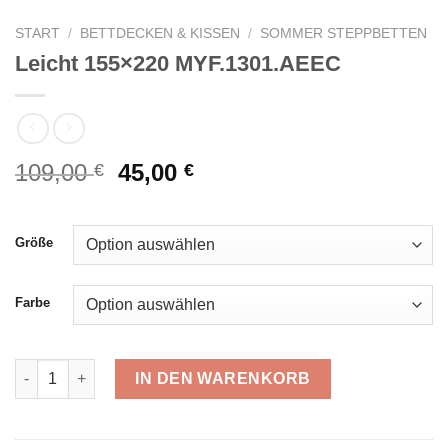
START
/
BETTDECKEN & KISSEN
/
SOMMER STEPPBETTEN
Leicht 155×220 MYF.1301.AEEC
Ursprünglicher
Aktueller
109,00
45,00
€
€
Preis
Preis
war:
ist:
109,00 €
45,00 €.
Größe
Farbe
Leicht 155x220 MYF.1301.AEEC Menge
IN DEN WARENKORB
Alternative: