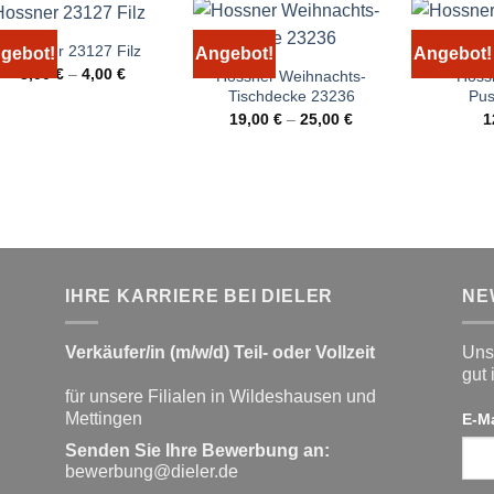
Hossner 23127 Filz
gebot!
Angebot!
Angebot!
3,00
€
–
4,00
€
Hossner Weihnachts-
Hoss
Tischdecke 23236
Pus
19,00
€
–
25,00
€
1
IHRE KARRIERE BEI DIELER
NE
Verkäufer/in (m/w/d) Teil- oder Vollzeit
Unse
gut 
für unsere Filialen in Wildeshausen und
Mettingen
E-M
Senden Sie Ihre Bewerbung an:
bewerbung@dieler.de