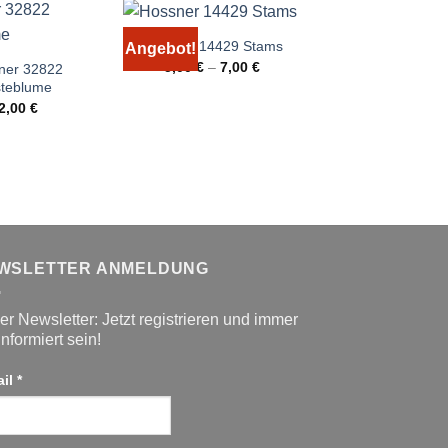
Hossner 14429 Stams
Angebot!
Angebot!
5,00
€
–
7,00
€
ner 32822
Hossner Tischw
teblume
32933 Soray
Urspr
2,00
€
29,99
€
12,0
Preis
war:
29,99
WSLETTER ANMELDUNG
r Newsletter: Jetzt registrieren und immer
informiert sein!
ail
*