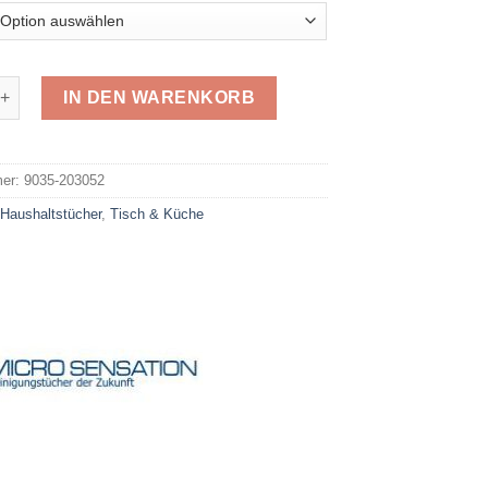
sation Spültuch 203052 Menge
IN DEN WARENKORB
e:
mer:
9035-203052
:
Haushaltstücher
,
Tisch & Küche