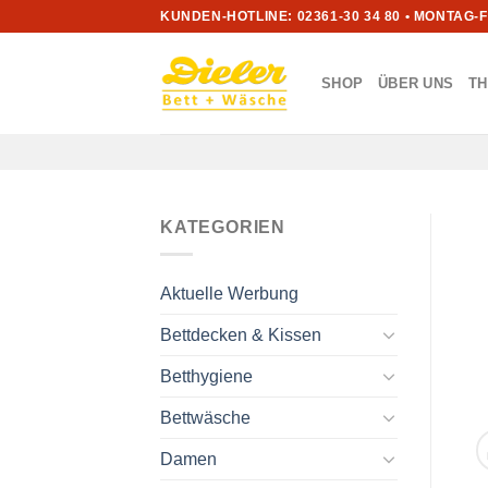
Zum
KUNDEN-HOTLINE: 02361-30 34 80 • MONTAG-
Inhalt
springen
SHOP
ÜBER UNS
T
KATEGORIEN
Aktuelle Werbung
Bettdecken & Kissen
Betthygiene
Bettwäsche
Damen