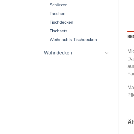
Schürzen
Taschen
Tischdecken
Tischsets
BE
Weihnachts-Tischdecken
Mi
Wohndecken
Das
aus
Fa
Ma
Pfl
Ä