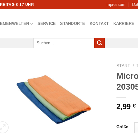
Impressum
Da
FREITAG 8-17 UHR
HEMENWELTEN
SERVICE
STANDORTE
KONTAKT
KARRIERE
Suchen
nach:
START
/
Micr
2030
2,99
€
Größe