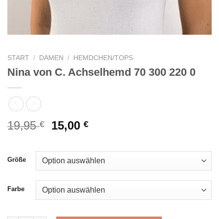
START
/
DAMEN
/
HEMDCHEN/TOPS
Nina von C. Achselhemd 70 300 220 0
Ursprünglicher
Aktueller
19,95
15,00
€
€
Preis
Preis
war:
ist:
19,95 €
15,00 €.
Größe
Farbe