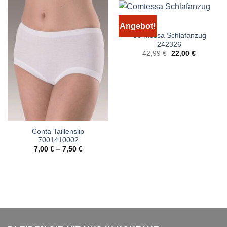
Angebot!
Comtessa Schlafanzug
242326
Ursprünglicher
Aktueller
42,99
€
22,00
€
Preis
Preis
war:
ist:
42,99 €
22,00 €.
Conta Taillenslip
7001410002
7,00
€
–
7,50
€