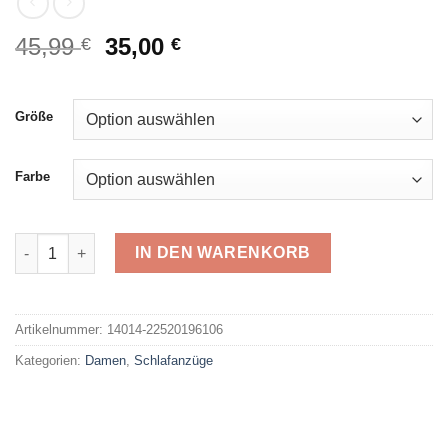
Ursprünglicher
Aktueller
45,99
35,00
€
€
Preis
Preis
war:
ist:
45,99 €
35,00 €.
Größe
Farbe
Normann Schlafanzug 22520196106 Menge
IN DEN WARENKORB
Alternative:
Artikelnummer:
14014-22520196106
Kategorien:
Damen
,
Schlafanzüge