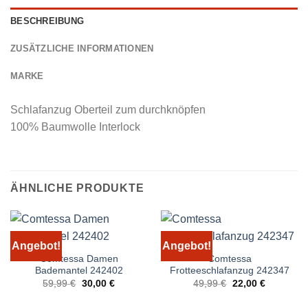
BESCHREIBUNG
ZUSÄTZLICHE INFORMATIONEN
MARKE
Schlafanzug Oberteil zum durchknöpfen
100% Baumwolle Interlock
ÄHNLICHE PRODUKTE
Angebot!
Angebot!
Comtessa Damen
Comtessa
Bademantel 242402
Frotteeschlafanzug 242347
Ursprünglicher
Aktueller
Ursprünglicher
Aktueller
59,99
€
30,00
€
49,99
€
22,00
€
Preis
Preis
Preis
Preis
war:
ist:
war:
ist: