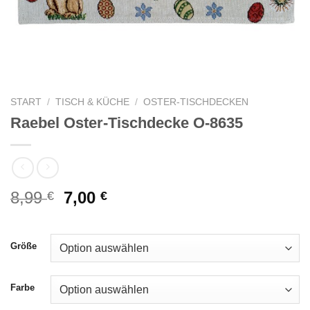
START
/
TISCH & KÜCHE
/
OSTER-TISCHDECKEN
Raebel Oster-Tischdecke O-8635
Ursprünglicher
Aktueller
8,99
7,00
€
€
Preis
Preis
war:
ist:
8,99 €
7,00 €.
Größe
Farbe