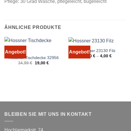
Pflege: 30 Grad Wäsche, pflegeleicht, bügelleicht
ÄHNLICHE PRODUKTE
Hossner 23130 Filz
Angebot!
Angebot!
3,00
€
–
4,00
€
Hossner Tischdecke 32956
Ursprünglicher
Aktueller
34,99
€
19,00
€
Preis
Preis
war:
ist:
34,99 €
19,00 €.
BLEIBEN SIE MIT UNS IN KONTAKT
Hochlarmarkstr. 74