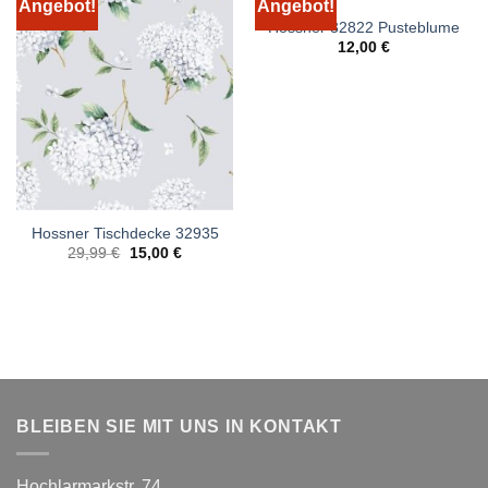
Angebot!
Angebot!
Hossner 32822 Pusteblume
12,00
€
Hossner Tischdecke 32935
Ursprünglicher
Aktueller
29,99
€
15,00
€
Preis
Preis
war:
ist:
29,99 €
15,00 €.
BLEIBEN SIE MIT UNS IN KONTAKT
Hochlarmarkstr. 74