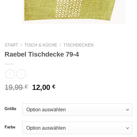
START
/
TISCH & KÜCHE
/
TISCHDECKEN
Raebel Tischdecke 79-4
Ursprünglicher
Aktueller
19,99
12,00
€
€
Preis
Preis
war:
ist:
19,99 €
12,00 €.
Größe
Farbe