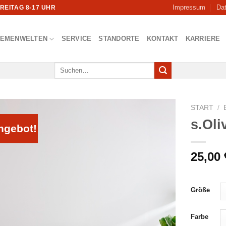
Impressum
Da
FREITAG 8-17 UHR
HEMENWELTEN
SERVICE
STANDORTE
KONTAKT
KARRIERE
Suchen
nach:
START
/
s.Oli
ngebot!
25,00
Größe
Farbe