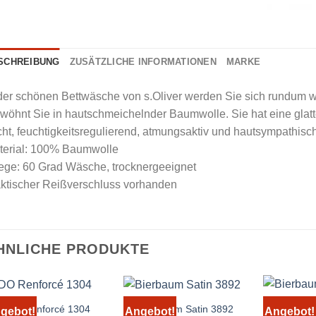
SCHREIBUNG
ZUSÄTZLICHE INFORMATIONEN
MARKE
der schönen Bettwäsche von s.Oliver werden Sie sich rundum w
wöhnt Sie in hautschmeichelnder Baumwolle. Sie hat eine glatte
cht, feuchtigkeitsregulierend, atmungsaktiv und hautsympathisch
terial: 100% Baumwolle
ege: 60 Grad Wäsche, trocknergeeignet
aktischer Reißverschluss vorhanden
HNLICHE PRODUKTE
IDO Renforcé 1304
Bierbaum Satin 3892
gebot!
Angebot!
Angebot!