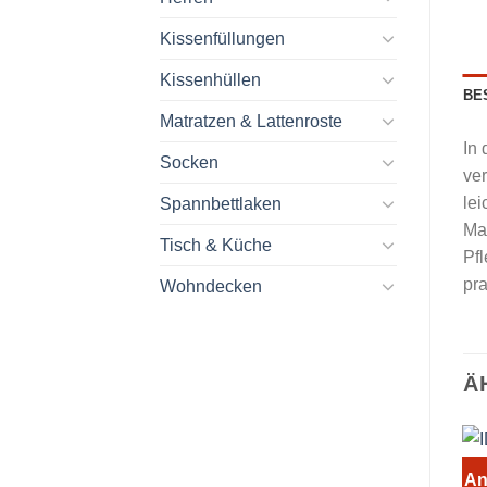
Kissenfüllungen
Kissenhüllen
BE
Matratzen & Lattenroste
In 
Socken
ver
lei
Spannbettlaken
Ma
Tisch & Küche
Pfl
pr
Wohndecken
Ä
An