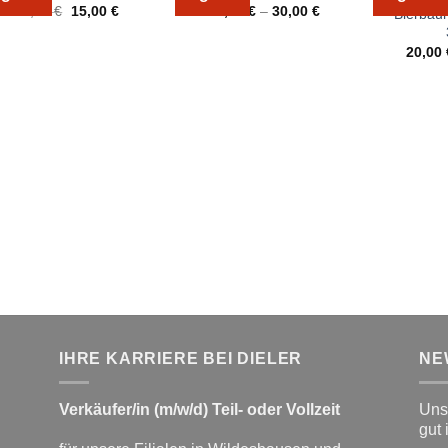
Ursprünglicher
Aktueller
24,99
€
15,00
€
20,00
€
–
30,00
€
Bierbau
Preis
Preis
war:
ist:
24,99 €
15,00 €.
20,00
IHRE KARRIERE BEI DIELER
NE
Verkäufer/in (m/w/d) Teil- oder Vollzeit
Unse
gut 