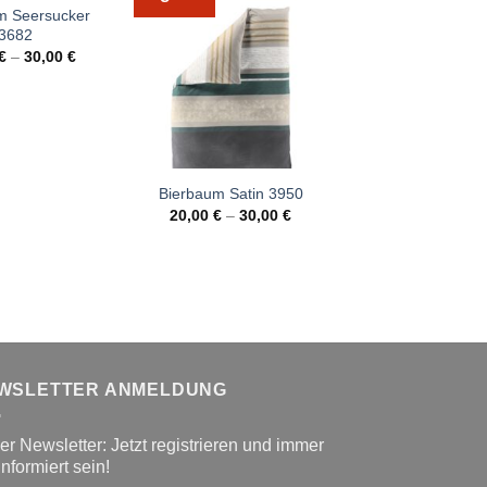
m Seersucker
Bierbaum Renf
3682
4044
€
–
30,00
€
15,00
€
–
25,
Bierbaum Satin 3950
20,00
€
–
30,00
€
WSLETTER ANMELDUNG
r Newsletter: Jetzt registrieren und immer
informiert sein!