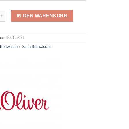
Mako-Satin 5298 Menge
IN DEN WARENKORB
e:
mer:
9001-5298
:
Bettwäsche
,
Satin Bettwäsche