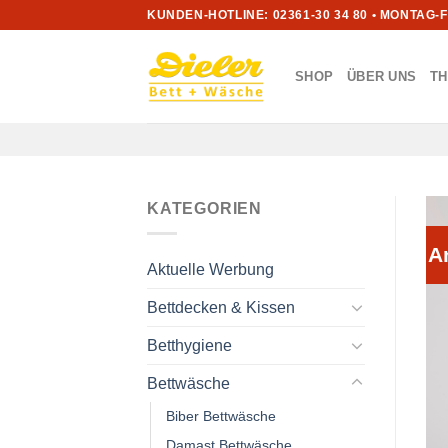
Zum
KUNDEN-HOTLINE: 02361-30 34 80 • MONTAG-
Inhalt
springen
SHOP
ÜBER UNS
T
KATEGORIEN
A
Aktuelle Werbung
Bettdecken & Kissen
Betthygiene
Bettwäsche
Biber Bettwäsche
Damast Bettwäsche