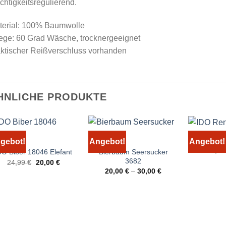
chtigkeitsregulierend.
terial: 100% Baumwolle
ege: 60 Grad Wäsche, trocknergeeignet
aktischer Reißverschluss vorhanden
HNLICHE PRODUKTE
IDO Re
gebot!
Angebot!
Angebot!
24,9
Bierbaum Seersucker
DO Biber 18046 Elefant
3682
Ursprünglicher
Aktueller
24,99
€
20,00
€
Preis
Preis
20,00
€
–
30,00
€
war:
ist:
24,99 €
20,00 €.