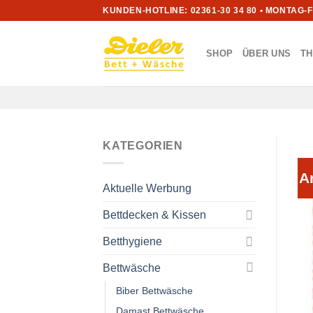
Zum
KUNDEN-HOTLINE: 02361-30 34 80 • MONTAG-
Inhalt
springen
SHOP
ÜBER UNS
T
KATEGORIEN
A
Aktuelle Werbung
Bettdecken & Kissen
Betthygiene
Bettwäsche
Biber Bettwäsche
Damast Bettwäsche