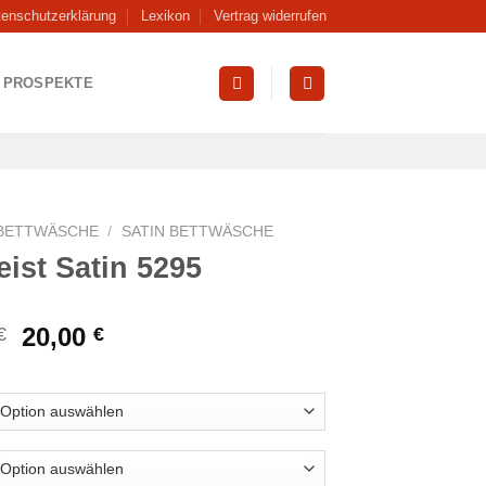
tenschutzerklärung
Lexikon
Vertrag widerrufen
PROSPEKTE
BETTWÄSCHE
/
SATIN BETTWÄSCHE
eist Satin 5295
Ursprünglicher
Aktueller
20,00
€
€
Preis
Preis
war:
ist:
59,99 €
20,00 €.