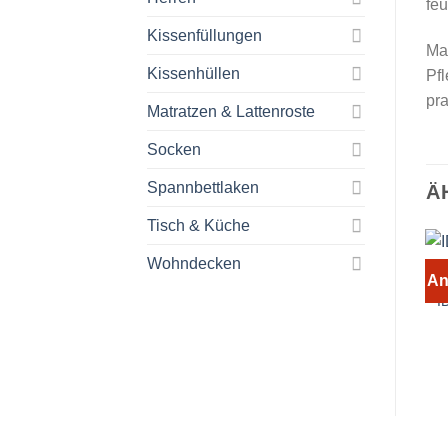
feu
Kissenfüllungen
Ma
Kissenhüllen
Pfl
pr
Matratzen & Lattenroste
Socken
Spannbettlaken
Ä
Tisch & Küche
Wohndecken
An
I