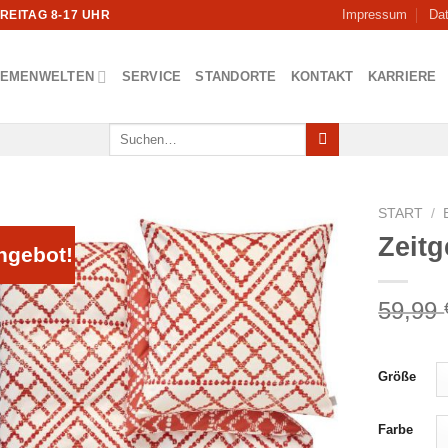
Impressum
Da
FREITAG 8-17 UHR
HEMENWELTEN
SERVICE
STANDORTE
KONTAKT
KARRIERE
Suchen
nach:
START
/
Zeitg
ngebot!
59,99
Größe
Farbe