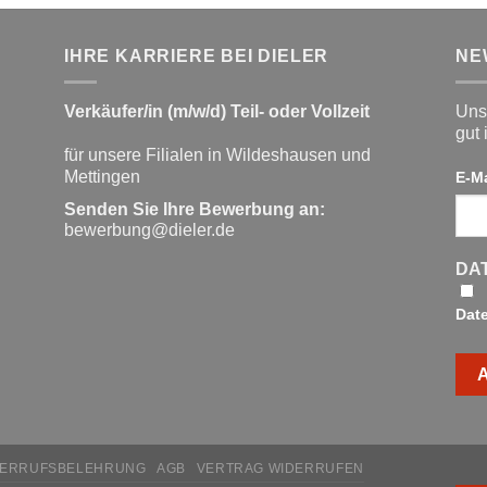
IHRE KARRIERE BEI DIELER
NE
Verkäufer/in (m/w/d) Teil- oder Vollzeit
Unse
gut 
für unsere Filialen in Wildeshausen und
Mettingen
E-M
Senden Sie Ihre Bewerbung an:
bewerbung@dieler.de
DA
Dat
DERRUFSBELEHRUNG
AGB
VERTRAG WIDERRUFEN