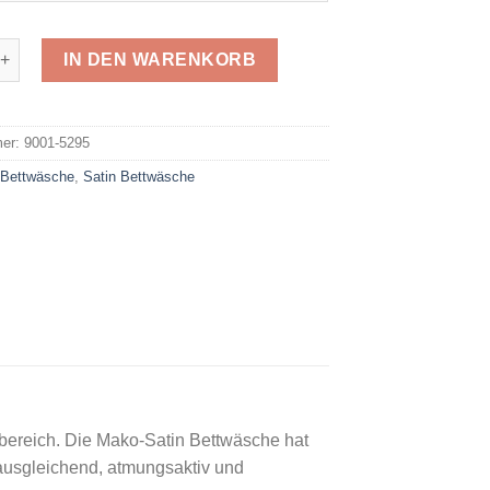
 Satin 5295 Menge
IN DEN WARENKORB
e:
mer:
9001-5295
:
Bettwäsche
,
Satin Bettwäsche
fbereich. Die Mako-Satin Bettwäsche hat
rausgleichend, atmungsaktiv und