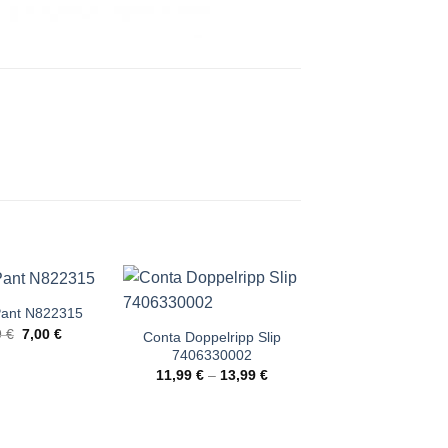
ant N822315
Angebot!
Ursprünglicher
Aktueller
9
€
7,00
€
Conta Doppelripp Slip
Textrion Schlüp
Preis
Preis
7406330002
Feinripp 500
war:
ist:
12,99 €
7,00 €.
11,99
€
–
13,99
€
9,00
€
–
10,0