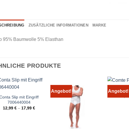
SCHREIBUNG
ZUSÄTZLICHE INFORMATIONEN
MARKE
ip 95% Baumwolle 5% Elasthan
HNLICHE PRODUKTE
Comte P
Angebot!
Angebot!
12,9
Conta Slip mit Eingriff
7006440004
12,99
€
–
17,99
€