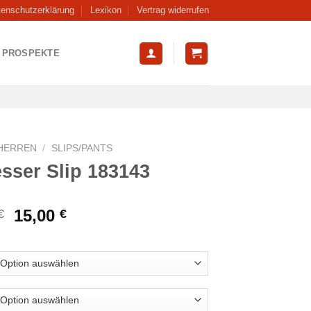
tenschutzerklärung
Lexikon
Vertrag widerrufen
PROSPEKTE
HERREN
/
SLIPS/PANTS
sser Slip 183143
Ursprünglicher
Aktueller
15,00
€
€
Preis
Preis
war:
ist:
17,95 €
15,00 €.