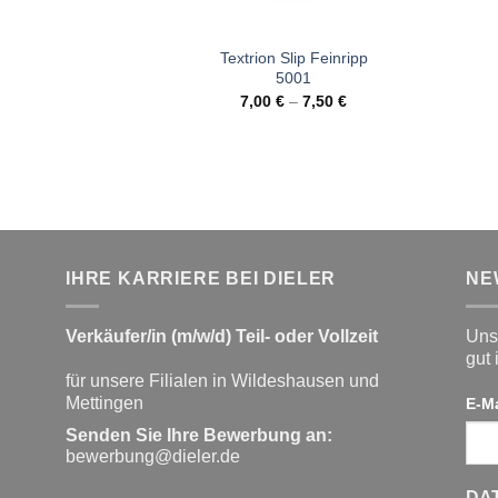
Textrion Slip Feinripp
5001
7,00
€
–
7,50
€
IHRE KARRIERE BEI DIELER
NE
Verkäufer/in (m/w/d) Teil- oder Vollzeit
Unse
gut 
für unsere Filialen in Wildeshausen und
Mettingen
E-M
Senden Sie Ihre Bewerbung an:
bewerbung@dieler.de
DA