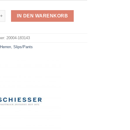
 Slip 183143 Menge
IN DEN WARENKORB
e:
mer:
20004-183143
:
Herren
,
Slips/Pants