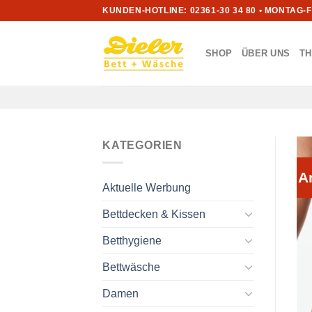
Zum
KUNDEN-HOTLINE: 02361-30 34 80 • MONTAG-
Inhalt
springen
SHOP
ÜBER UNS
T
KATEGORIEN
A
Aktuelle Werbung
Bettdecken & Kissen
Betthygiene
Bettwäsche
Damen