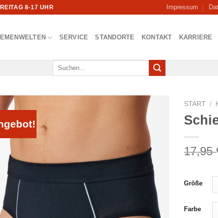
Impressum
Da
FREITAG 8-17 UHR
HEMENWELTEN
SERVICE
STANDORTE
KONTAKT
KARRIERE
Suchen
nach:
START
/
Schie
ngebot!
17,95
Größe
Farbe