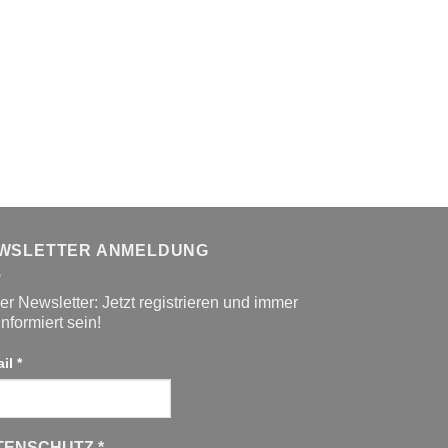
WSLETTER ANMELDUNG
r Newsletter: Jetzt registrieren und immer
informiert sein!
ail
*
TENSCHUTZ
*