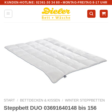
KUNDEN-HOTLINE: 02361-30 34 80 • MONTAG-FREITAG 8-17 UHR
Zum
Inhalt
springen
START
/
BETTDECKEN & KISSEN
/
WINTER STEPPBETTEN
Steppbett DUO 03691640148 bis 156