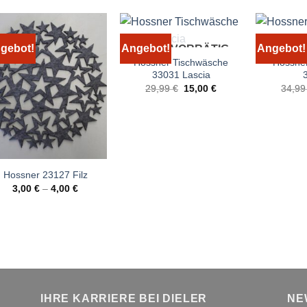
gebot!
Angebot!
Angebot!
NICHT VORRÄTIG
Hossner Tischwäsche
Hossner
33031 Lascia
Ursprünglicher
Aktueller
29,99
€
15,00
€
34,9
Preis
Preis
war:
ist:
29,99 €
15,00 €.
Hossner 23127 Filz
3,00
€
–
4,00
€
IHRE KARRIERE BEI DIELER
NE