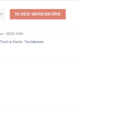
e 4346 Menge
IN DEN WARENKORB
e:
mer:
26042-4346
:
Tisch & Küche
,
Tischdecken