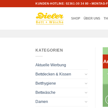
Zum
KUNDEN-HOTLINE: 02361-30 34 80 • MONTAG-
Inhalt
springen
SHOP
ÜBER UNS
T
KATEGORIEN
A
Aktuelle Werbung
Bettdecken & Kissen
Betthygiene
Bettwäsche
Damen