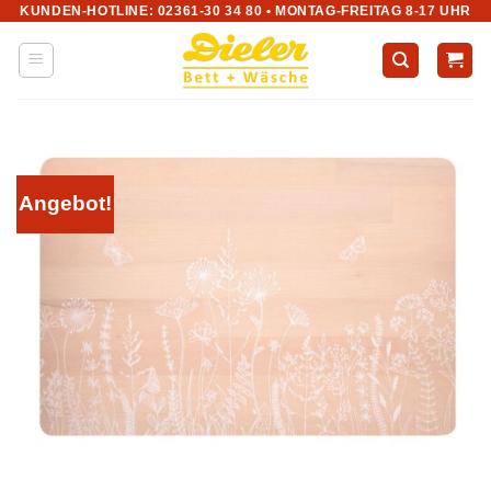
KUNDEN-HOTLINE: 02361-30 34 80 • MONTAG-FREITAG 8-17 UHR
Zum
Inhalt
springen
Angebot!