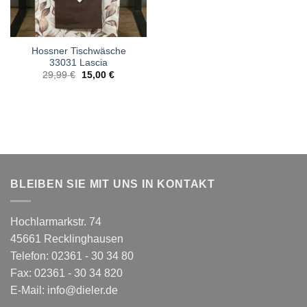
Hossner Tischwäsche
33031 Lascia
Ursprünglicher
Aktueller
29,99
€
15,00
€
Preis
Preis
war:
ist:
29,99 €
15,00 €.
BLEIBEN SIE MIT UNS IN KONTAKT
Hochlarmarkstr. 74
45661 Recklinghausen
Telefon: 02361 - 30 34 80
Fax: 02361 - 30 34 820
E-Mail:
info@dieler.de