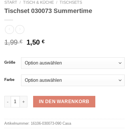
START
/
TISCH & KÜCHE
/
TISCHSETS
Tischset 030073 Summertime
Ursprünglicher
Aktueller
1,99
1,50
€
€
Preis
Preis
war:
ist:
1,99 €
1,50 €.
Größe
Farbe
Tischset 030073 Summertime Menge
IN DEN WARENKORB
Alternative:
Artikelnummer:
16106-030073-090 Casa