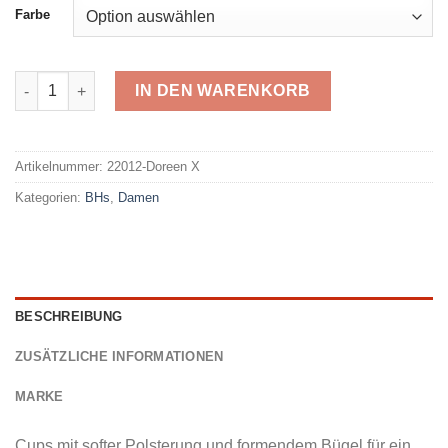
Farbe
Triumph BH ohne Bügel Doreen Menge
IN DEN WARENKORB
Alternative:
Artikelnummer:
22012-Doreen X
Kategorien:
BHs
,
Damen
BESCHREIBUNG
ZUSÄTZLICHE INFORMATIONEN
MARKE
Cups mit softer Polsterung und formendem Bügel für ein