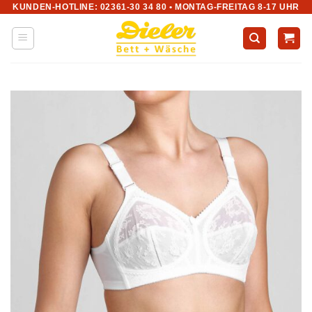
KUNDEN-HOTLINE: 02361-30 34 80 • MONTAG-FREITAG 8-17 UHR
Zum
Inhalt
springen