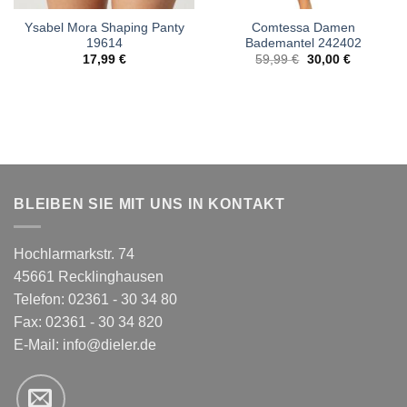
Ysabel Mora Shaping Panty
Comtessa Damen
19614
Bademantel 242402
Ursprünglicher
Aktueller
17,99
€
59,99
€
30,00
€
Preis
Preis
war:
ist:
59,99 €
30,00 €.
BLEIBEN SIE MIT UNS IN KONTAKT
Hochlarmarkstr. 74
45661 Recklinghausen
Telefon: 02361 - 30 34 80
Fax: 02361 - 30 34 820
E-Mail:
info@dieler.de