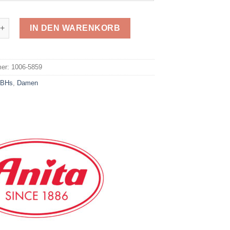
fort BH 5859 Menge
IN DEN WARENKORB
e:
mer:
1006-5859
:
BHs
,
Damen