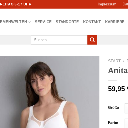
Impressum
Da
FREITAG 8-17 UHR
HEMENWELTEN
SERVICE
STANDORTE
KONTAKT
KARRIERE
Suchen
nach:
START
/
Anit
59,95
Größe
Farbe