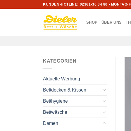
Zum
KUNDEN-HOTLINE: 02361-30 34 80 • MONTAG-
Inhalt
springen
SHOP
ÜBER UNS
T
KATEGORIEN
Aktuelle Werbung
Bettdecken & Kissen
Betthygiene
Bettwäsche
Damen