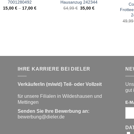
7001280492
Hausanzug 242344
Co
Ursprünglicher
Aktueller
15,00
€
–
17,00
€
64,99
€
35,00
€
Frotte
Preis
Preis
2
war:
ist:
64,99 €
35,00 €.
49,9
IHRE KARRIERE BEI DIELER
NE
Verkäufer/in (m/w/d) Teil- oder Vollzeit
Unse
gut 
für unsere Filialen in Wildeshausen und
Mettingen
E-M
Senden Sie Ihre Bewerbung an:
bewerbung@dieler.de
DA