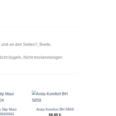
und an den Seiten?, Breite,
cht bügeln, Nicht trockenreinigen
Angebot!
 Slip Maxi
Damen Badema
Anita Komfort BH 5859
3660004
241402
59,95
€