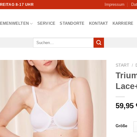
Impressum
Da
FREITAG 8-17 UHR
HEMENWELTEN
SERVICE
STANDORTE
KONTAKT
KARRIERE
Suchen
nach:
START
/
Triu
Lace
59,95
Größe