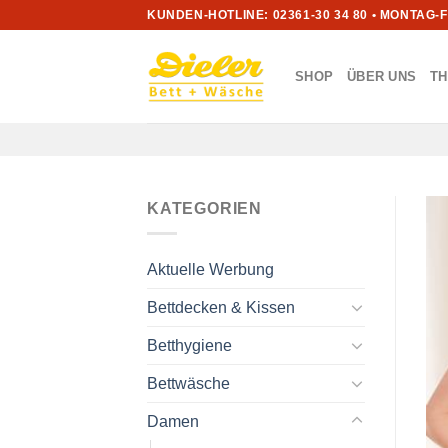
Zum
KUNDEN-HOTLINE: 02361-30 34 80 • MONTAG-
Inhalt
springen
SHOP
ÜBER UNS
T
KATEGORIEN
Aktuelle Werbung
Bettdecken & Kissen
Betthygiene
Bettwäsche
Damen