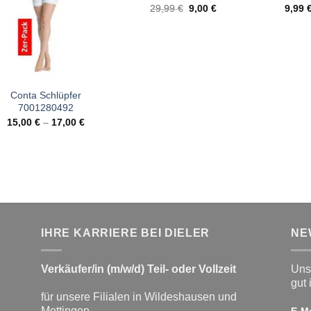
Ursprünglicher
Aktueller
29,99
€
9,00
€
9,99
Preis
Preis
war:
ist:
29,99 €
9,00 €.
Conta Schlüpfer
7001280492
15,00
€
–
17,00
€
IHRE KARRIERE BEI DIELER
NE
Verkäufer/in (m/w/d) Teil- oder Vollzeit
Unse
gut 
für unsere Filialen in Wildeshausen und
Mettingen
E-M