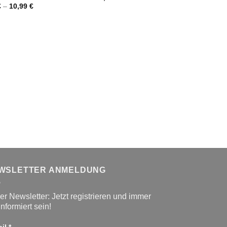
Urspr
€
–
10,99
€
49,99
€
30,0
Preis
war:
49,99
WSLETTER ANMELDUNG
r Newsletter: Jetzt registrieren und immer
informiert sein!
ail
*