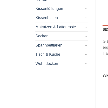
Kissenfüllungen
Kissenhüllen
Matratzen & Lattenroste
BE
Socken
Gla
Spannbettlaken
er
Han
Tisch & Küche
Wohndecken
Ä