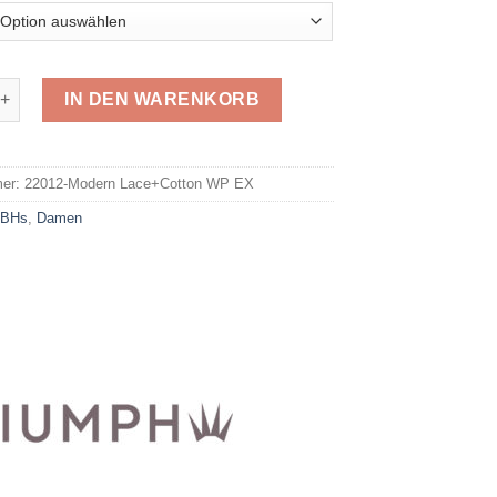
Modern Lace+Cotton WP EX Menge
IN DEN WARENKORB
e:
mer:
22012-Modern Lace+Cotton WP EX
:
BHs
,
Damen