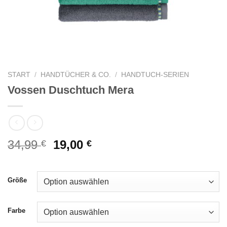
START
/
HANDTÜCHER & CO.
/
HANDTUCH-SERIEN
Vossen Duschtuch Mera
Ursprünglicher
Aktueller
34,99
19,00
€
€
Preis
Preis
war:
ist:
34,99 €
19,00 €.
Größe
Farbe