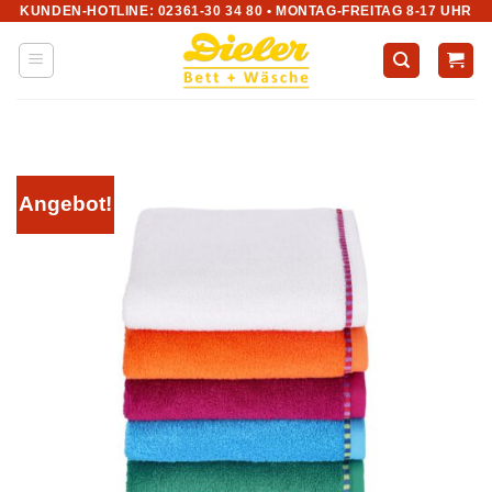
KUNDEN-HOTLINE: 02361-30 34 80 • MONTAG-FREITAG 8-17 UHR
Zum
Inhalt
springen
Angebot!