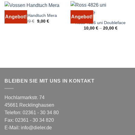
Vossen Handtuch Mera
Angebot!
Angebot!
Ursprünglicher
Aktueller
13,99
€
9,00
€
Ross 4826 uni Doubleface
Preis
Preis
10,00
€
–
20,00
€
war:
ist:
13,99 €
9,00 €.
BLEIBEN SIE MIT UNS IN KONTAKT
Hochlarmarkstr. 74
45661 Recklinghausen
Telefon: 02361 - 30 34 80
Fax: 02361 - 30 34 820
E-Mail:
info@dieler.de