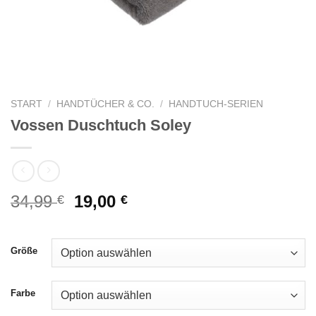
START
/
HANDTÜCHER & CO.
/
HANDTUCH-SERIEN
Vossen Duschtuch Soley
Ursprünglicher
Aktueller
34,99
19,00
€
€
Preis
Preis
war:
ist:
34,99 €
19,00 €.
Größe
Farbe