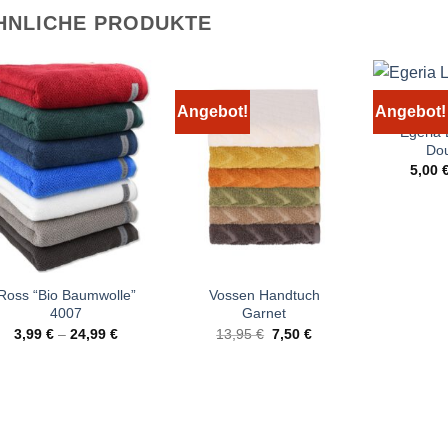
HNLICHE PRODUKTE
Angebot!
Angebot!
Egeria
Dou
5,00
Ross “Bio Baumwolle”
Vossen Handtuch
4007
Garnet
Ursprünglicher
Aktueller
3,99
€
–
24,99
€
13,95
€
7,50
€
Preis
Preis
war:
ist:
13,95 €
7,50 €.