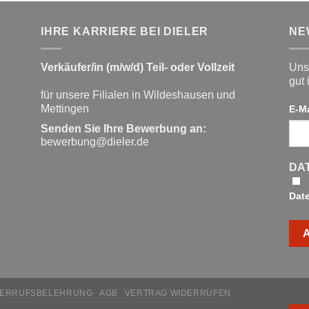
IHRE KARRIERE BEI DIELER
NE
Verkäufer/in (m/w/d) Teil- oder Vollzeit
Unse
gut 
für unsere Filialen in Wildeshausen und
Mettingen
E-M
Senden Sie Ihre Bewerbung an:
bewerbung@dieler.de
DA
Dat
DERRUFSBELEHRUNG
AGB
VERTRAG WIDERRUFEN