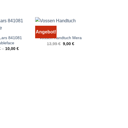
Cawö Handtuch 
Angebot!
Angebot!
9,00
€
–
11,0
 Lars 841081
Vossen Handtuch Mera
bleface
Ursprünglicher
Aktueller
13,99
€
9,00
€
Preis
Preis
€
–
10,00
€
war:
ist:
13,99 €
9,00 €.