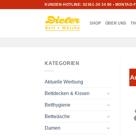
Zum
KUNDEN-HOTLINE: 02361-30 34 80 • MONTAG-
Inhalt
springen
SHOP
ÜBER UNS
T
KATEGORIEN
A
Aktuelle Werbung
Bettdecken & Kissen
Betthygiene
Bettwäsche
Damen