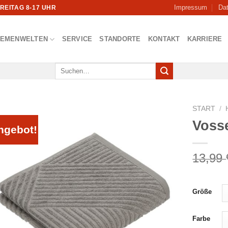
Impressum
Da
FREITAG 8-17 UHR
HEMENWELTEN
SERVICE
STANDORTE
KONTAKT
KARRIERE
Suchen
nach:
START
/
Voss
ngebot!
13,99
Größe
Farbe