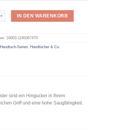
ndtuch Nuria Menge
IN DEN WARENKORB
e:
mer:
24003-1195067470
:
Handtuch-Serien
,
Handtücher & Co.
er sind ein Hingucker in Ihrem
hen Griff und eine hohe Saugfähigkeit.