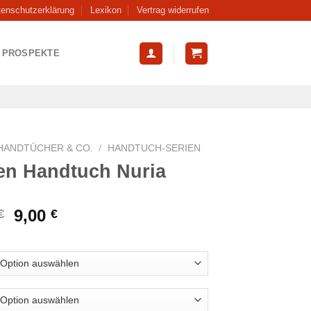
tenschutzerklärung
Lexikon
Vertrag widerrufen
PROSPEKTE
HANDTÜCHER & CO.
/
HANDTUCH-SERIEN
en Handtuch Nuria
Ursprünglicher
Aktueller
9,00
€
€
Preis
Preis
war:
ist:
13,99 €
9,00 €.