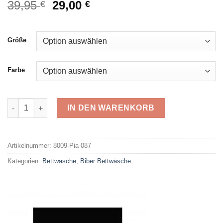
Ursprünglicher
Aktueller
39,95
29,00
€
€
Preis
Preis
war:
ist:
39,95 €
29,00 €.
Größe
Farbe
Zohome Biber Pia 087 Menge
IN DEN WARENKORB
Alternative:
Artikelnummer:
8009-Pia 087
Kategorien:
Bettwäsche
,
Biber Bettwäsche