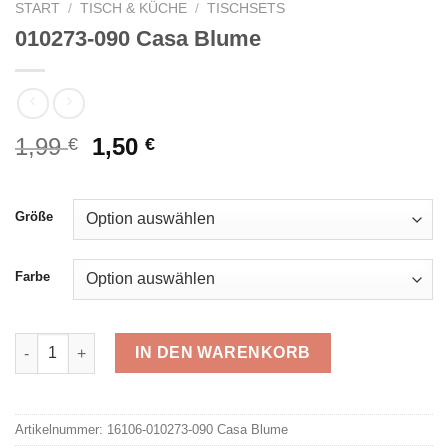
START
/
TISCH & KÜCHE
/
TISCHSETS
010273-090 Casa Blume
Ursprünglicher
Aktueller
1,99
1,50
€
€
Preis
Preis
war:
ist:
1,99 €
1,50 €.
Größe
Farbe
010273-090 Casa Blume Menge
IN DEN WARENKORB
Alternative:
Artikelnummer:
16106-010273-090 Casa Blume