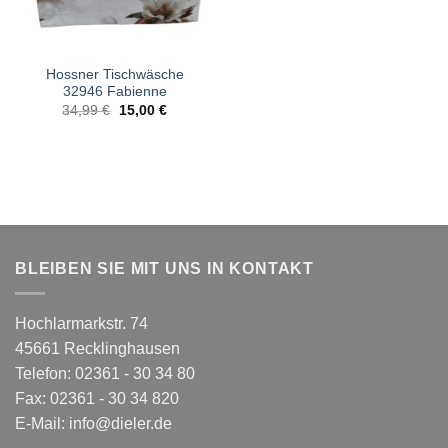
Hossner Tischwäsche
32946 Fabienne
Ursprünglicher
Aktueller
34,99
€
15,00
€
Preis
Preis
war:
ist:
34,99 €
15,00 €.
BLEIBEN SIE MIT UNS IN KONTAKT
Hochlarmarkstr. 74
45661 Recklinghausen
Telefon: 02361 - 30 34 80
Fax: 02361 - 30 34 820
E-Mail:
info@dieler.de