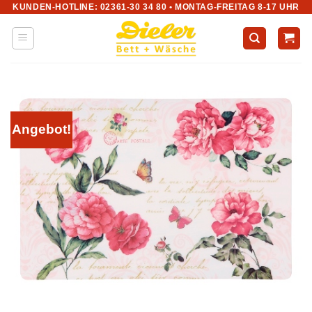
KUNDEN-HOTLINE: 02361-30 34 80 • MONTAG-FREITAG 8-17 UHR
Zum
Inhalt
springen
Angebot!