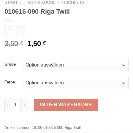
START
/
TISCH & KÜCHE
/
TISCHSETS
010616-090 Riga Twill
Ursprünglicher
Aktueller
3,50
1,50
€
€
Preis
Preis
war:
ist:
3,50 €
1,50 €.
Größe
Farbe
010616-090 Riga Twill Menge
IN DEN WARENKORB
Alternative:
Artikelnummer:
16106-010616-090 Riga Twill