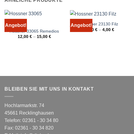
ÄHNLICHE PRODUKTE
Hossner 23130 Filz
Angebot!
Angebot!
3,00
€
–
4,00
€
Hossner 33065 Remedios
12,00
€
–
15,00
€
BLEIBEN SIE MIT UNS IN KONTAKT
Hochlarmarkstr. 74
45661 Recklinghausen
Telefon: 02361 - 30 34 80
Fax: 02361 - 30 34 820