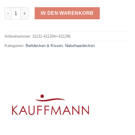
Alpaka Steppbett 411294+411296 Menge
IN DEN WARENKORB
Alternative:
Artikelnummer:
11131-411294+411296
Kategorien:
Bettdecken & Kissen
,
Naturhaardecken