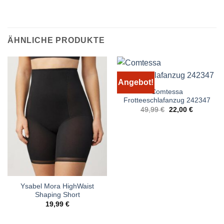
ÄHNLICHE PRODUKTE
Angebot!
Comtessa
Frotteeschlafanzug 242347
Ursprünglicher
Aktueller
49,99
€
22,00
€
Preis
Preis
war:
ist:
49,99 €
22,00 €.
Ysabel Mora HighWaist
Shaping Short
19,99
€