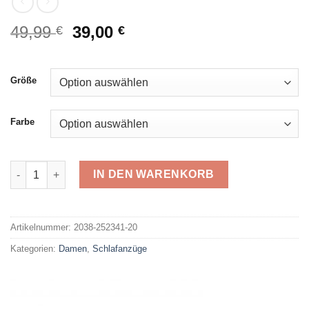
Ursprünglicher
Aktueller
49,99
39,00
€
€
Preis
Preis
war:
ist:
49,99 €
39,00 €.
Größe
Farbe
Comtessa Frottee Schlafanzug 252339 Menge
IN DEN WARENKORB
Alternative:
Artikelnummer:
2038-252341-20
Kategorien:
Damen
,
Schlafanzüge