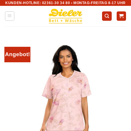
KUNDEN-HOTLINE: 02361-30 34 80 • MONTAG-FREITAG 8-17 UHR
Zum
Inhalt
springen
Angebot!