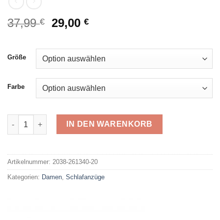
Ursprünglicher
Aktueller
37,99
29,00
€
€
Preis
Preis
war:
ist:
37,99 €
29,00 €.
Größe
Farbe
Comtessa Schlafanzug 261340 Menge
IN DEN WARENKORB
Alternative:
Artikelnummer:
2038-261340-20
Kategorien:
Damen
,
Schlafanzüge