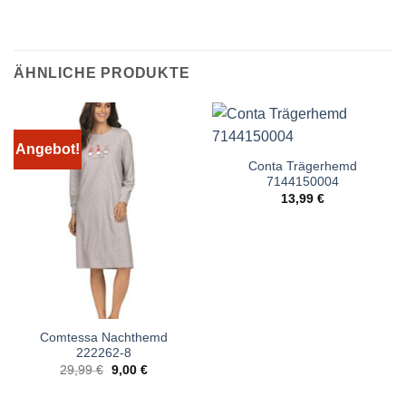
ÄHNLICHE PRODUKTE
Angebot!
Conta Trägerhemd
7144150004
13,99
€
Comtessa Nachthemd
222262-8
Ursprünglicher
Aktueller
29,99
€
9,00
€
Preis
Preis
war:
ist:
29,99 €
9,00 €.