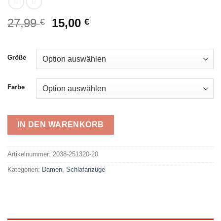
Ursprünglicher
Aktueller
27,99
15,00
€
€
Preis
Preis
war:
ist:
27,99 €
15,00 €.
Größe
Farbe
IN DEN WARENKORB
Alternative:
Artikelnummer:
2038-251320-20
Kategorien:
Damen
,
Schlafanzüge