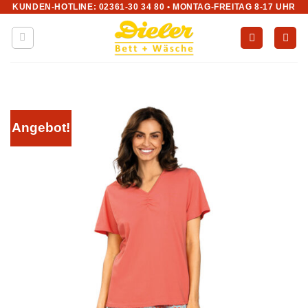
KUNDEN-HOTLINE: 02361-30 34 80 • MONTAG-FREITAG 8-17 UHR
Zum
Inhalt
springen
Angebot!