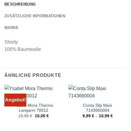
BESCHREIBUNG
ZUSÄTZLICHE INFORMATIONEN
MARKE
Shorty
100% Baumwolle
ÄHNLICHE PRODUKTE
Angebot!
Ysabel Mora Thermo
Conta Slip Maxi
Langarm 70012
7143660004
Ursprünglicher
Aktueller
19,99
€
10,00
€
9,99
€
–
10,99
€
Preis
Preis
war:
ist:
19,99 €
10,00 €.