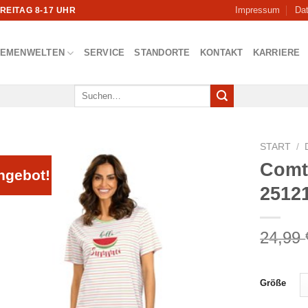
Impressum
Da
FREITAG 8-17 UHR
HEMENWELTEN
SERVICE
STANDORTE
KONTAKT
KARRIERE
Suchen
nach:
START
/
Comt
ngebot!
2512
24,99
Größe