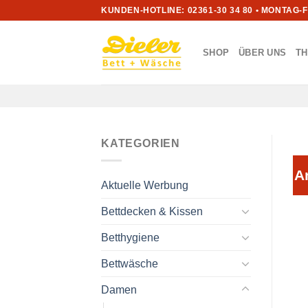
Zum
KUNDEN-HOTLINE: 02361-30 34 80 • MONTAG-
Inhalt
springen
SHOP
ÜBER UNS
T
KATEGORIEN
A
Aktuelle Werbung
Bettdecken & Kissen
Betthygiene
Bettwäsche
Damen