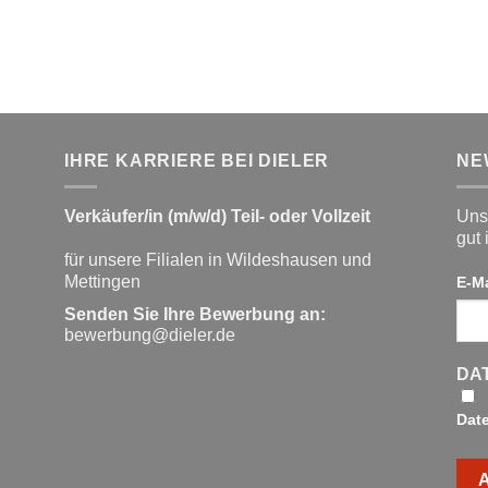
war:
ist:
29,99 €
15,00 €.
IHRE KARRIERE BEI DIELER
NE
Verkäufer/in (m/w/d) Teil- oder Vollzeit
Unse
gut 
für unsere Filialen in Wildeshausen und
Mettingen
E-M
Senden Sie Ihre Bewerbung an:
bewerbung@dieler.de
DA
Dat