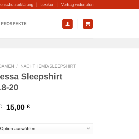
tenschutzerklärung
Lexikon
Vertrag widerrufen
PROSPEKTE
DAMEN
/
NACHTHEMD/SLEEPSHIRT
essa Sleepshirt
18-20
Ursprünglicher
Aktueller
15,00
€
€
Preis
Preis
war:
ist:
24,99 €
15,00 €.