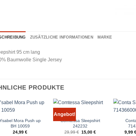
SCHREIBUNG
ZUSÄTZLICHE INFORMATIONEN
MARKE
epshirt 95 cm lang
0% Baumwolle Single Jersey
HNLICHE PRODUKTE
Angebot!
Ysabel Mora Push up
Comtessa Sleepshirt
Conta
BH 10059
242232
714
Ursprünglicher
Aktueller
24,99
€
29,99
€
15,00
€
9,99
Preis
Preis