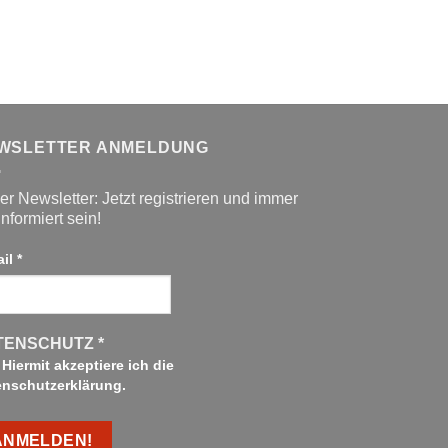
war:
ist:
34,99 €
15,00 €.
WSLETTER ANMELDUNG
r Newsletter: Jetzt registrieren und immer
informiert sein!
ail
*
TENSCHUTZ
*
Hiermit akzeptiere ich die
enschutzerklärung.