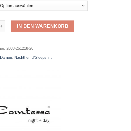
Sleepshirt 251218-20 Menge
IN DEN WARENKORB
e:
mer:
2038-251218-20
:
Damen
,
Nachthemd/Sleepshirt