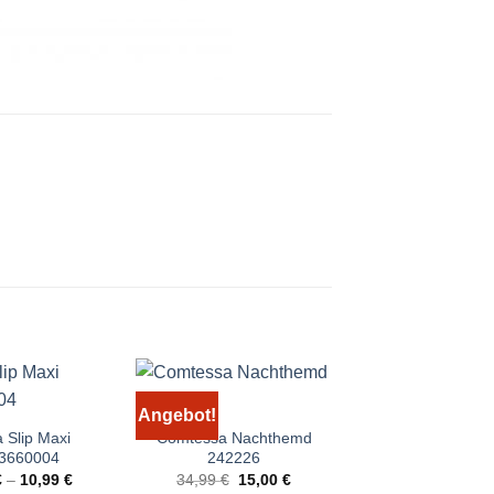
Angebot!
 Slip Maxi
Comtessa Nachthemd
Conta Taillens
3660004
242226
700141000
Ursprünglicher
Aktueller
€
–
10,99
€
34,99
€
15,00
€
7,00
€
–
7,5
Preis
Preis