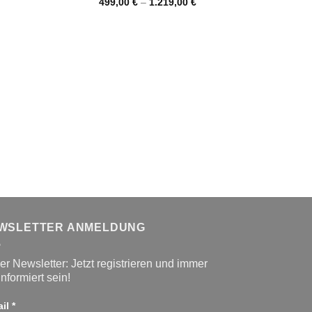
499,00
€
–
1.219,00
€
WSLETTER ANMELDUNG
r Newsletter: Jetzt registrieren und immer
informiert sein!
ail
*