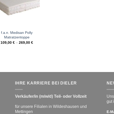
f.a.n. Medisan Polly
Matratzentoppe
109,00
€
–
269,00
€
IHRE KARRIERE BEI DIELER
NE
Verkäufer/in (m/w/d) Teil- oder Vollzeit
Unse
gut 
für unsere Filialen in Wildeshausen und
Mettingen
E-M