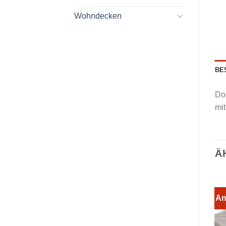
Wohndecken
BE
Do
mit
Ä
An