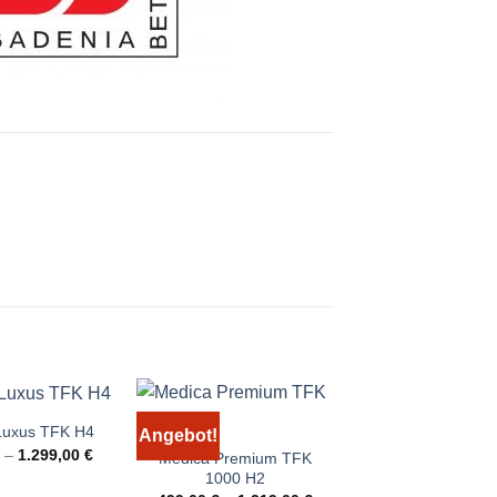
Luxus TFK H4
Medica Royal K
Angebot!
Angebot!
€
–
1.299,00
€
299,00
€
–
799
Medica Premium TFK
1000 H2