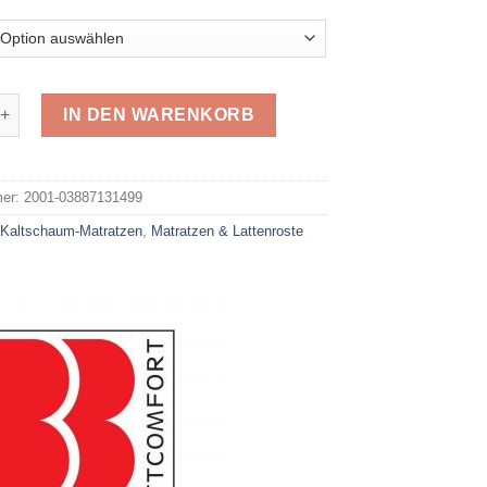
tbrücke Badenia 0388713149 Menge
IN DEN WARENKORB
e:
mer:
2001-03887131499
:
Kaltschaum-Matratzen
,
Matratzen & Lattenroste