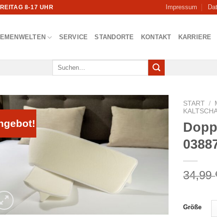
Impressum
Da
FREITAG 8-17 UHR
HEMENWELTEN
SERVICE
STANDORTE
KONTAKT
KARRIERE
Suchen
nach:
START
/
KALTSCH
ngebot!
Dopp
0388
34,99
Größe