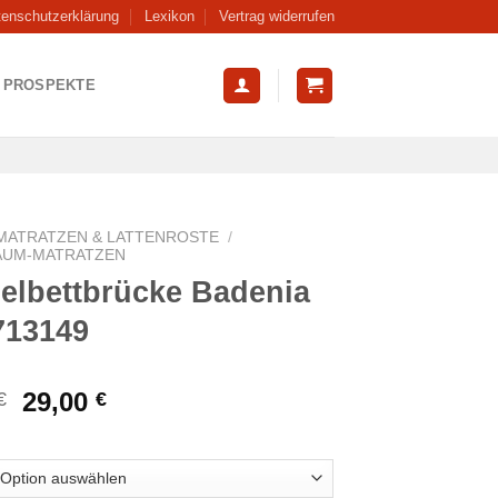
tenschutzerklärung
Lexikon
Vertrag widerrufen
PROSPEKTE
MATRATZEN & LATTENROSTE
/
AUM-MATRATZEN
elbettbrücke Badenia
713149
Ursprünglicher
Aktueller
29,00
€
€
Preis
Preis
war:
ist:
34,99 €
29,00 €.