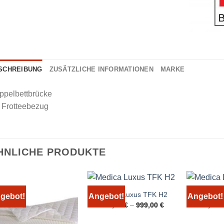
SCHREIBUNG
ZUSÄTZLICHE INFORMATIONEN
MARKE
ppelbettbrücke
 Frotteebezug
HNLICHE PRODUKTE
Medica Luxus TFK H2
Medica 
gebot!
Angebot!
Angebot!
399,00
€
–
999,00
€
519,00