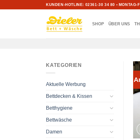
Zum
KUNDEN-HOTLINE: 02361-30 34 80 • MONTAG-
Inhalt
springen
SHOP
ÜBER UNS
T
KATEGORIEN
A
Aktuelle Werbung
Bettdecken & Kissen
Betthygiene
Bettwäsche
Damen