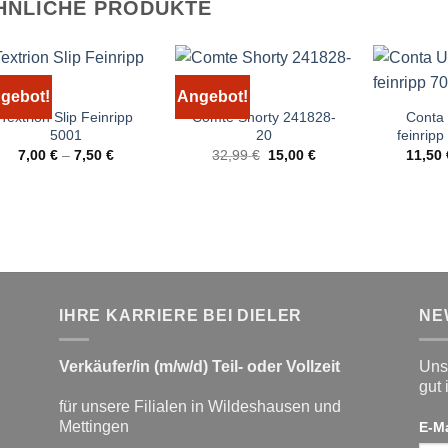
HNLICHE PRODUKTE
gebot!
Angebot!
Textrion Slip Feinripp
Comte Shorty 241828-
Conta
5001
20
feinrip
Ursprünglicher
Aktueller
7,00
€
–
7,50
€
32,99
€
15,00
€
11,50
Preis
Preis
war:
ist:
32,99 €
15,00 €.
IHRE KARRIERE BEI DIELER
NE
Verkäufer/in (m/w/d) Teil- oder Vollzeit
Unse
gut 
für unsere Filialen in Wildeshausen und
Mettingen
E-M