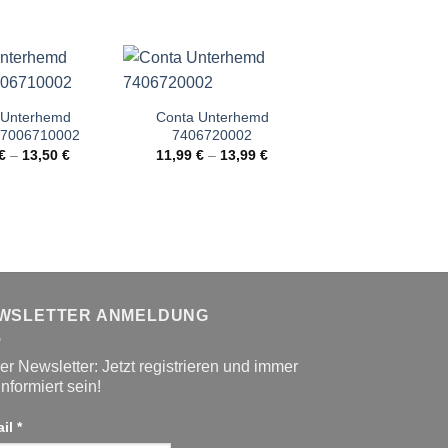
 Unterhemd
Conta Unterhemd
Conta Slip mit Ei
p 7006710002
7406720002
700644000
€
–
13,50
€
11,99
€
–
13,99
€
11,50
€
–
13,
WSLETTER ANMELDUNG
r Newsletter: Jetzt registrieren und immer
informiert sein!
ail
*