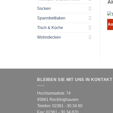
Ä
Socken
Spannbettlaken
An
Tisch & Küche
Wohndecken
BLEIBEN SIE MIT UNS IN KONTAKT
Hochlarmarkstr. 74
45661 Recklinghausen
Telefon: 02361 - 30 34 80
Fax: 02361 - 30 34 820