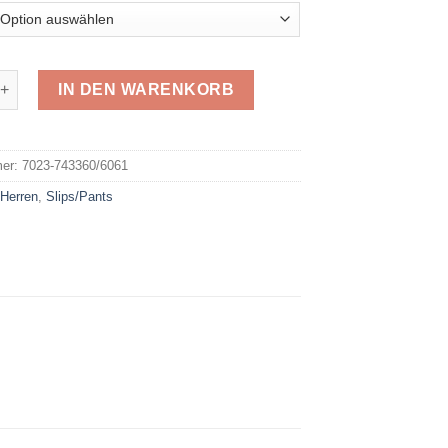
2erPack Slip 743360 Menge
IN DEN WARENKORB
e:
mer:
7023-743360/6061
:
Herren
,
Slips/Pants