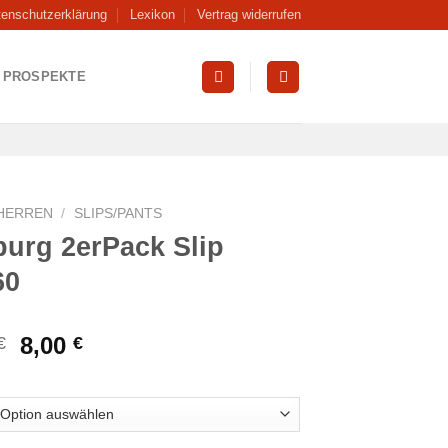
tenschutzerklärung
Lexikon
Vertrag widerrufen
PROSPEKTE
HERREN
/
SLIPS/PANTS
burg 2erPack Slip
60
Ursprünglicher
Aktueller
8,00
€
€
Preis
Preis
war:
ist:
17,99 €
8,00 €.