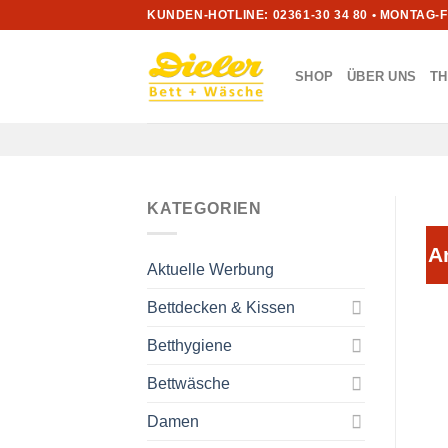
Zum
KUNDEN-HOTLINE: 02361-30 34 80 • MONTAG-
Inhalt
springen
SHOP
ÜBER UNS
T
KATEGORIEN
A
Aktuelle Werbung
Bettdecken & Kissen
Betthygiene
Bettwäsche
Damen