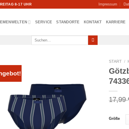
Impressum
Da
FREITAG 8-17 UHR
HEMENWELTEN
SERVICE
STANDORTE
KONTAKT
KARRIERE
Suchen
nach:
START
/
Götz
ngebot!
7433
17,99
Größe