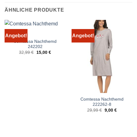
ÄHNLICHE PRODUKTE
Angebot!
Angebot!
Comtessa Nachthemd
242202
Ursprünglicher
Aktueller
32,99
€
15,00
€
Preis
Preis
war:
ist:
32,99 €
15,00 €.
Comtessa Nachthemd
222262-8
Ursprünglicher
Aktueller
29,99
€
9,00
€
Preis
Preis
war:
ist:
29,99 €
9,00 €.