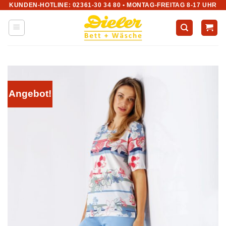
KUNDEN-HOTLINE: 02361-30 34 80 • MONTAG-FREITAG 8-17 UHR
Zum
Inhalt
springen
Angebot!