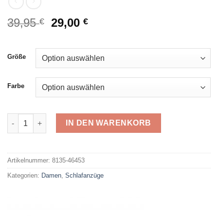
Ursprünglicher
Aktueller
39,95
29,00
€
€
Preis
Preis
war:
ist:
39,95 €
29,00 €.
Größe
Farbe
Hajo Schlafanzug 46453 Menge
IN DEN WARENKORB
Alternative:
Artikelnummer:
8135-46453
Kategorien:
Damen
,
Schlafanzüge