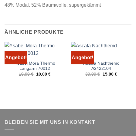
48% Modal, 52% Baumwolle, supergekämmt
ÄHNLICHE PRODUKTE
Angebot!
Angebot!
Ysabel Mora Thermo
Ascafa Nachthemd
Langarm 70012
A2422104
Ursprünglicher
Aktueller
Ursprünglicher
Aktueller
19,99
€
10,00
€
39,99
€
15,00
€
Preis
Preis
Preis
Preis
war:
ist:
war:
ist:
19,99 €
10,00 €.
39,99 €
15,00 €.
BLEIBEN SIE MIT UNS IN KONTAKT