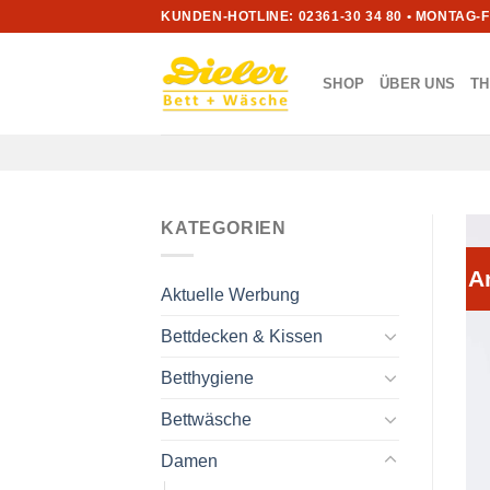
Zum
KUNDEN-HOTLINE: 02361-30 34 80 • MONTAG-
Inhalt
springen
SHOP
ÜBER UNS
T
KATEGORIEN
A
Aktuelle Werbung
Bettdecken & Kissen
Betthygiene
Bettwäsche
Damen