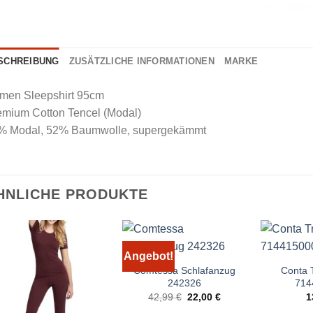
SCHREIBUNG
ZUSÄTZLICHE INFORMATIONEN
MARKE
men Sleepshirt 95cm
emium Cotton Tencel (Modal)
% Modal, 52% Baumwolle, supergekämmt
HNLICHE PRODUKTE
Angebot!
Comtessa Schlafanzug
Conta 
242326
714
Ursprünglicher
Aktueller
42,99
€
22,00
€
1
Preis
Preis