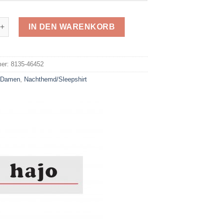
pshirt 46452 Menge
IN DEN WARENKORB
e:
mer:
8135-46452
:
Damen
,
Nachthemd/Sleepshirt