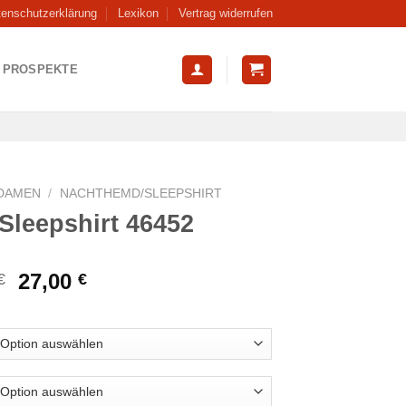
tenschutzerklärung
Lexikon
Vertrag widerrufen
PROSPEKTE
DAMEN
/
NACHTHEMD/SLEEPSHIRT
Sleepshirt 46452
Ursprünglicher
Aktueller
27,00
€
€
Preis
Preis
war:
ist:
35,95 €
27,00 €.