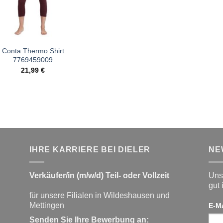
war:
ist:
42,99 €
22,00 €.
Conta Thermo Shirt
7769459009
21,99
€
IHRE KARRIERE BEI DIELER
NE
Verkäufer/in (m/w/d) Teil- oder Vollzeit
Unse
gut 
für unsere Filialen in Wildeshausen und
Mettingen
E-M
Senden Sie Ihre Bewerbung an: