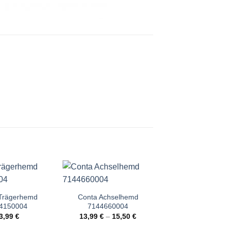
Trägerhemd
Conta Achselhemd
Conta Taillens
4150004
7144660004
700141049
3,99
€
13,99
€
–
15,50
€
24,00
€
–
28,