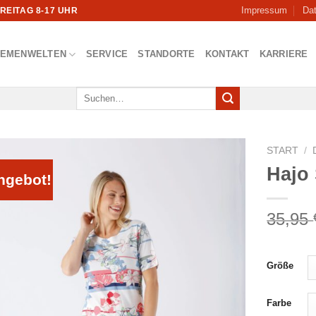
Impressum
Da
FREITAG 8-17 UHR
HEMENWELTEN
SERVICE
STANDORTE
KONTAKT
KARRIERE
Suchen
nach:
START
/
Hajo 
ngebot!
35,95
Größe
Farbe