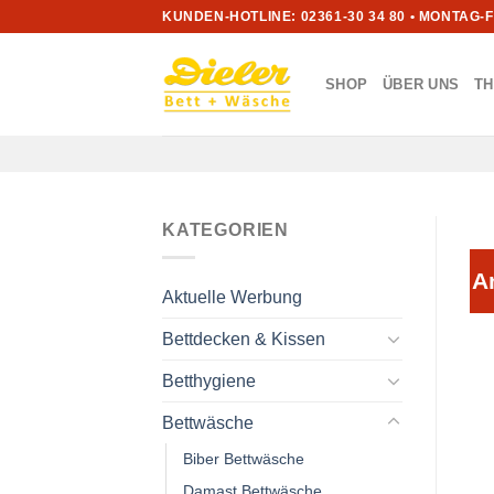
Zum
KUNDEN-HOTLINE: 02361-30 34 80 • MONTAG-
Inhalt
springen
SHOP
ÜBER UNS
T
KATEGORIEN
A
Aktuelle Werbung
Bettdecken & Kissen
Betthygiene
Bettwäsche
Biber Bettwäsche
Damast Bettwäsche