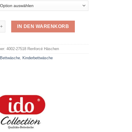
rcé 27518 Häschen Menge
IN DEN WARENKORB
e:
mer:
4002-27518 Renforcé Häschen
:
Bettwäsche
,
Kinderbettwäsche