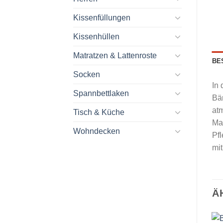
Kissenfüllungen
Kissenhüllen
Matratzen & Lattenroste
BE
Socken
In 
Spannbettlaken
Bär
atm
Tisch & Küche
Ma
Wohndecken
Pfl
mi
Ä