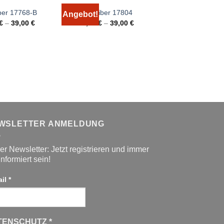
ber 17768-B
IDO Biber 17804
Angebot!
Angebot!
€
–
39,00
€
29,00
€
–
39,00
€
Bierbaum Seers
4074
20,00
€
–
25,
WSLETTER ANMELDUNG
r Newsletter: Jetzt registrieren und immer
informiert sein!
ail
*
TENSCHUTZ
*