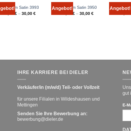
Bierbaum Satin 3993
Bierbaum Satin 3950
IDO Bi
gebot!
Angebot!
Angebot!
20,00
€
–
30,00
€
20,00
€
–
30,00
€
20,00
IHRE KARRIERE BEI DIELER
NE
Verkäufer/in (m/w/d) Teil- oder Vollzeit
Unse
gut 
für unsere Filialen in Wildeshausen und
Mettingen
E-M
Senden Sie Ihre Bewerbung an:
bewerbung@dieler.de
DA