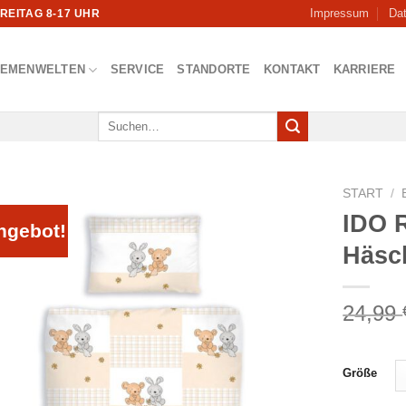
Impressum
Da
FREITAG 8-17 UHR
HEMENWELTEN
SERVICE
STANDORTE
KONTAKT
KARRIERE
Suchen
nach:
START
/
IDO 
ngebot!
Häsc
24,99
Größe