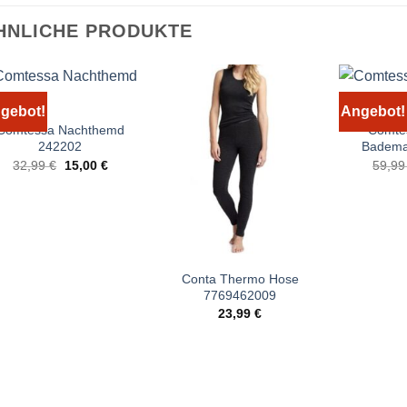
HNLICHE PRODUKTE
gebot!
Angebot!
Comtessa Nachthemd
Comte
242202
Badema
Ursprünglicher
Aktueller
32,99
€
15,00
€
59,9
Preis
Preis
war:
ist:
32,99 €
15,00 €.
Conta Thermo Hose
7769462009
23,99
€