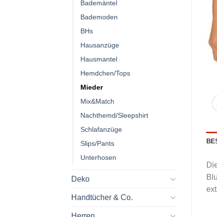
Bademäntel
Bademoden
BHs
Hausanzüge
Hausmantel
Hemdchen/Tops
Mieder
Mix&Match
Nachthemd/Sleepshirt
Schlafanzüge
BE
Slips/Pants
Unterhosen
Die
Blu
Deko
ext
Handtücher & Co.
Herren