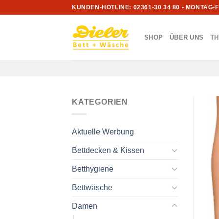
Zum
KUNDEN-HOTLINE: 02361-30 34 80 • MONTAG-
Inhalt
springen
SHOP
ÜBER UNS
T
KATEGORIEN
Aktuelle Werbung
Bettdecken & Kissen
Betthygiene
Bettwäsche
Damen