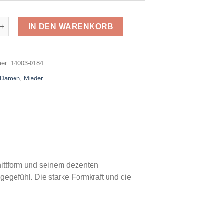
Miederhose 0184 Menge
IN DEN WARENKORB
e:
mer:
14003-0184
:
Damen
,
Mieder
nittform und seinem dezenten
agegefühl. Die starke Formkraft und die