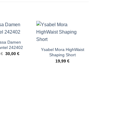
ssa Damen
Anita Komfort BH
ntel 242402
59,95
€
Ysabel Mora HighWaist
Ursprünglicher
Aktueller
9
€
30,00
€
Shaping Short
Preis
Preis
19,99
€
war:
ist:
59,99 €
30,00 €.