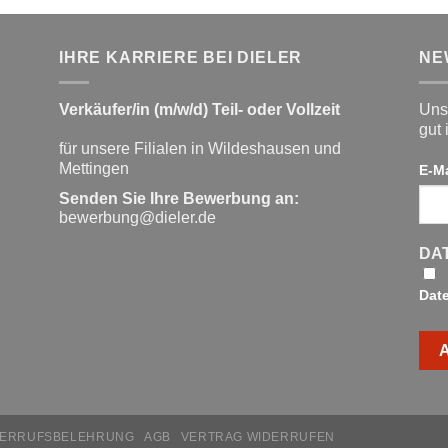
IHRE KARRIERE BEI DIELER
NE
Verkäufer/in (m/w/d) Teil- oder Vollzeit
Unse
gut 
für unsere Filialen in Wildeshausen und
Mettingen
E-M
Senden Sie Ihre Bewerbung an:
bewerbung@dieler.de
DA
Dat
DERRUFSBELEHRUNG
AGB
VERTRAG WIDERRUFEN