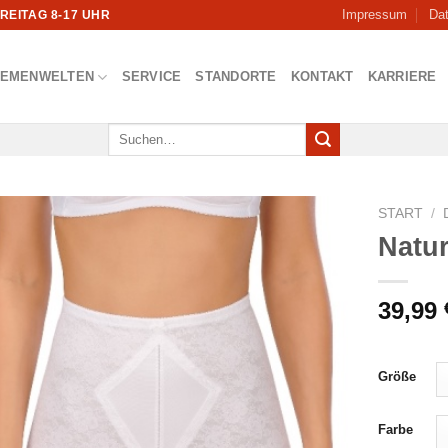
Impressum
Da
FREITAG 8-17 UHR
HEMENWELTEN
SERVICE
STANDORTE
KONTAKT
KARRIERE
Suchen
nach:
START
/
Natu
39,99
Größe
Farbe