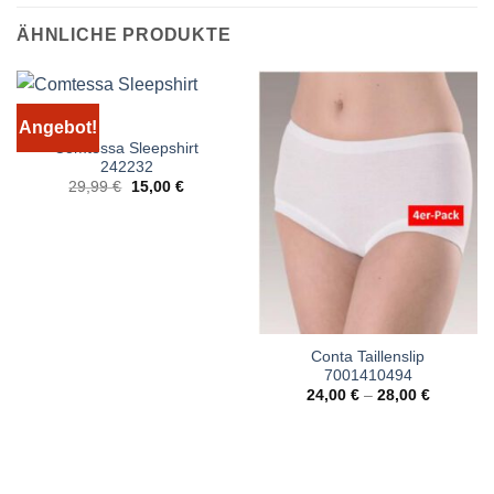
ÄHNLICHE PRODUKTE
Angebot!
Comtessa Sleepshirt
242232
Ursprünglicher
Aktueller
29,99
€
15,00
€
Preis
Preis
war:
ist:
29,99 €
15,00 €.
Conta Taillenslip
7001410494
24,00
€
–
28,00
€