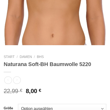
START
/
DAMEN
/
BHS
Naturana Soft-BH Baumwolle 5220
Ursprünglicher
Aktueller
22,99
8,00
€
€
Preis
Preis
war:
ist:
22,99 €
8,00 €.
Größe