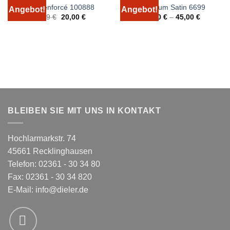
IDO Renforcé 100888
Bierbaum Satin 6699
Angebot!
Angebot!
Ursprünglicher
Aktueller
24,99
€
20,00
€
25,00
€
–
45,00
€
Preis
Preis
war:
ist:
24,99 €
20,00 €.
BLEIBEN SIE MIT UNS IN KONTAKT
Hochlarmarkstr. 74
45661 Recklinghausen
Telefon: 02361 - 30 34 80
Fax: 02361 - 30 34 820
E-Mail:
info@dieler.de