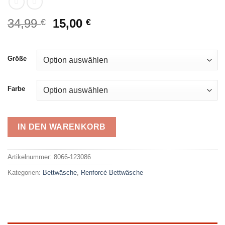
Ursprünglicher
Aktueller
34,99
15,00
€
€
Preis
Preis
war:
ist:
34,99 €
15,00 €.
Größe
Farbe
IN DEN WARENKORB
Alternative:
Artikelnummer:
8066-123086
Kategorien:
Bettwäsche
,
Renforcé Bettwäsche