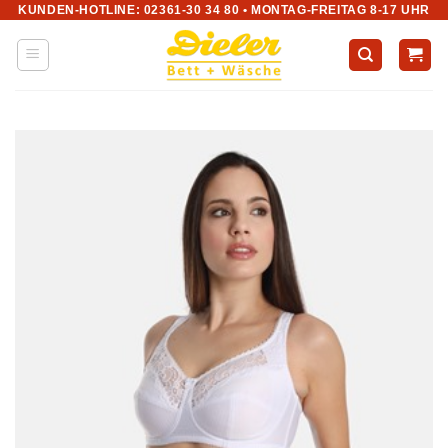
KUNDEN-HOTLINE: 02361-30 34 80 • MONTAG-FREITAG 8-17 UHR
Zum
Inhalt
springen