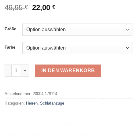
Ursprünglicher
Aktueller
49,95
22,00
€
€
Preis
Preis
war:
ist:
49,95 €
22,00 €.
Größe
Farbe
Schiesser Shorty 179114 Menge
IN DEN WARENKORB
Alternative:
Artikelnummer:
20004-179114
Kategorien:
Herren
,
Schlafanzüge