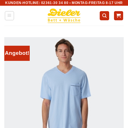
KUNDEN-HOTLINE: 02361-30 34 80 • MONTAG-FREITAG 8-17 UHR
Zum
Inhalt
springen
Angebot!