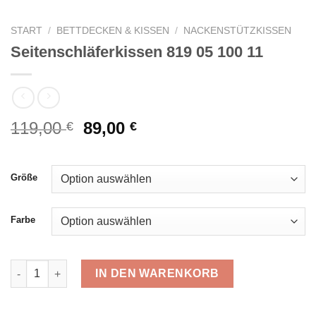
START
/
BETTDECKEN & KISSEN
/
NACKENSTÜTZKISSEN
Seitenschläferkissen 819 05 100 11
Ursprünglicher
Aktueller
119,00
89,00
€
€
Preis
Preis
war:
ist:
119,00 €
89,00 €.
Größe
Farbe
Seitenschläferkissen 819 05 100 11 Menge
IN DEN WARENKORB
Alternative: