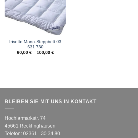
Irisette Mono-Steppbett 03
631 730
60,00
€
–
100,00
€
BLEIBEN SIE MIT UNS IN KONTAKT
Hochlarmarkstr. 74
45661 Recklinghausen
Telefon: 02361 - 30 34 80