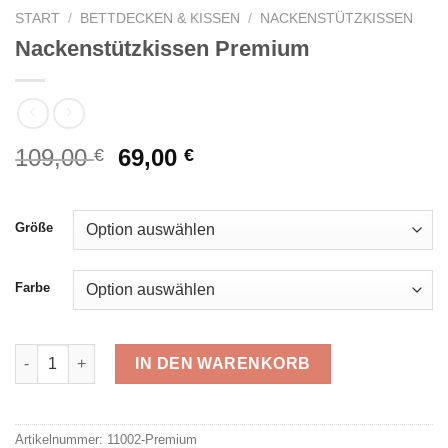
START
/
BETTDECKEN & KISSEN
/
NACKENSTÜTZKISSEN
Nackenstützkissen Premium
Ursprünglicher
Aktueller
109,00
69,00
€
€
Preis
Preis
war:
ist:
109,00 €
69,00 €.
Größe
Farbe
Nackenstützkissen Premium Menge
IN DEN WARENKORB
Alternative:
Artikelnummer:
11002-Premium