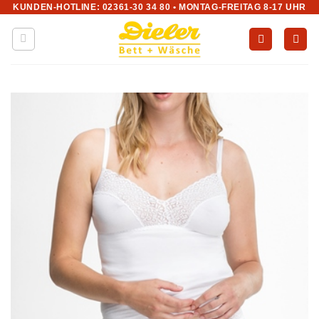
KUNDEN-HOTLINE: 02361-30 34 80 • MONTAG-FREITAG 8-17 UHR
Zum
Inhalt
springen