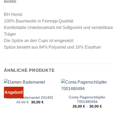
MARKE
BH Hemd
100% Baumwolle in Feinripp-Qualität
Komfortable Unterbrustnaht mit Softgummi und verstellbare
Träger
Die Spitze an den Cups ist eingesetzt
Spitze besteht aus 84% Polyamid und 16% Elasthan
ÄHNLICHE PRODUKTE
Angebot!
Conta Pagenschlüpfer
Damen Bademantel 241402
7001480494
Ursprünglicher
Aktueller
49,99
€
30,00
€
Preis
Preis
26,00
€
–
30,00
€
war:
ist:
49,99 €
30,00 €.